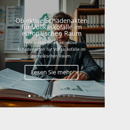
Objektive Schadenakten
für Vollkaskofälle im
europäischen Raum
Wir bieten Ihnen objektive
Schadenakten für Vollkaskofälle im
europäischen Raum.
Lesen Sie mehr