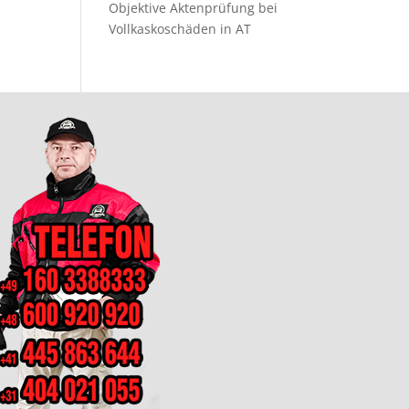
Objektive Aktenprüfung bei
Vollkaskoschäden in AT