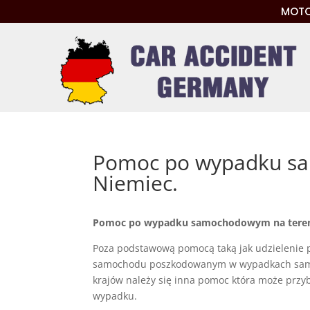
MOTO
Pomoc po wypadku s
Niemiec.
Pomoc po wypadku samochodowym na teren
Poza podstawową pomocą taką jak udzielenie 
samochodu poszkodowanym w wypadkach samoc
krajów należy się inna pomoc która może przyb
wypadku.