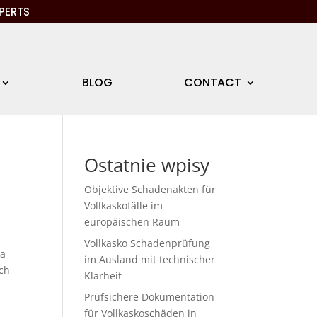
PERTS
BLOG
CONTACT
Ostatnie wpisy
Objektive Schadenakten für
Vollkaskofälle im
europäischen Raum
Vollkasko Schadenprüfung
ia
im Ausland mit technischer
ch
Klarheit
Prüfsichere Dokumentation
für Vollkaskoschäden in