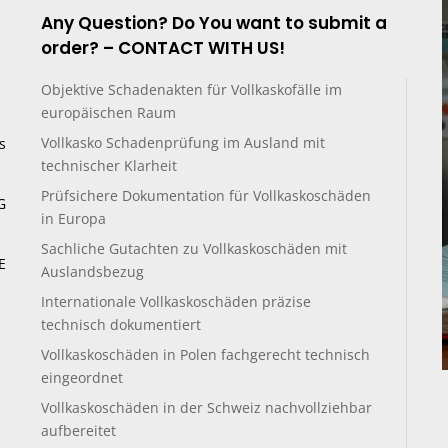
Any Question? Do You want to submit a
order? – CONTACT WITH US!
Objektive Schadenakten für Vollkaskofälle im
europäischen Raum
Vollkasko Schadenprüfung im Ausland mit
s
technischer Klarheit
Prüfsichere Dokumentation für Vollkaskoschäden
G
in Europa
Sachliche Gutachten zu Vollkaskoschäden mit
E
Auslandsbezug
Internationale Vollkaskoschäden präzise
technisch dokumentiert
Vollkaskoschäden in Polen fachgerecht technisch
eingeordnet
Vollkaskoschäden in der Schweiz nachvollziehbar
aufbereitet