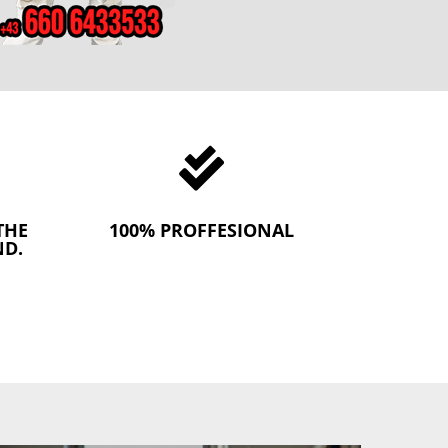

THE
100% PROFFESIONAL
ND.