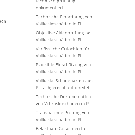
technisch prüffähig
dokumentiert
Technische Einordnung von
ych
Vollkaskoschäden in PL
Objektive Aktenprüfung bei
Vollkaskoschäden in PL
Verlässliche Gutachten für
Vollkaskoschäden in PL
Plausible Einschätzung von
Vollkaskoschäden in PL
Vollkasko Schadenakten aus
PL fachgerecht aufbereitet
Technische Dokumentation
von Vollkaskoschäden in PL
Transparente Prüfung von
Vollkaskoschäden in PL
Belastbare Gutachten für