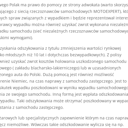
o Polak ma prawo do pomocy ze strony adwokata (warto skorzys
cującego z siecią rzeczoznawców samochodowych MOTOEXPERT), kt
ych spraw związanych z wypadkiem i będzie reprezentował intere
sprawcy wypadku można również uzyskać zwrot wykonana niezależn
ypadku samochodu (sieć niezależnych rzeczoznawców samochodowy
lskimi wymogami).
yskania odszykowania z tytułu zmniejszenia wartości rynkowej
o młodszych niż 10 lat i dotychczas bezwypadkowych). Z polisy
wnież uzyskać zwrot kosztów holowania uszkodzonego samochodu
owego ( zakładu blacharsko-lakierniczego) lub w uzasadnionych
zonego auta do Polski. Dużą pomocą jest również możliwość
enie Niemiec, na czas naprawy z samochodu zastępczego. Jest to
a skutek wypadku poszkodowani w wyniku wypadku samochodoweg
ania ze swojego samochodu. Inną formą jest wypłata odszkodowania
k wypadku. Taki odszykowania może otrzymać poszkodowany w wypa
stania z samochodu zastępczego.
ężarowych lub specjalistycznych zapewnienie którym na czas napra
cz niemożliwe. Wówczas takie odszkodowanie wylicza się na np.