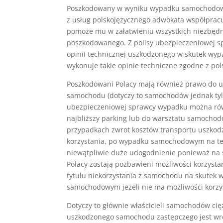
Poszkodowany w wyniku wypadku samochodoweg
z usług polskojęzycznego adwokata współpra
pomoże mu w załatwieniu wszystkich niezbędn
poszkodowanego. Z polisy ubezpieczeniowej 
opinii technicznej uszkodzonego w skutek w
wykonuje takie opinie techniczne zgodne z po
Poszkodowani Polacy mają również prawo do uz
samochodu (dotyczy to samochodów jednak tylk
ubezpieczeniowej sprawcy wypadku można ró
najbliższy parking lub do warsztatu samochod
przypadkach zwrot kosztów transportu uszkod
korzystania, po wypadku samochodowym na ter
niewątpliwie duże udogodnienie ponieważ n
Polacy zostają pozbawieni możliwości korzyst
tytułu niekorzystania z samochodu na skute
samochodowym jeżeli nie ma możliwości korzy
Dotyczy to głównie właścicieli samochodów ci
uszkodzonego samochodu zastępczego jest wrę