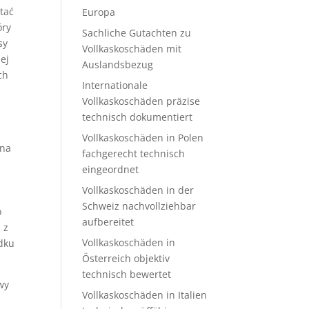
tać
Europa
óry
Sachliche Gutachten zu
sy
Vollkaskoschäden mit
ej
Auslandsbezug
ch
Internationale
Vollkaskoschäden präzise
technisch dokumentiert
Vollkaskoschäden in Polen
 na
fachgerecht technisch
eingeordnet
Vollkaskoschäden in der
Schweiz nachvollziehbar
o
aufbereitet
 z
Vollkaskoschäden in
dku
Österreich objektiv
technisch bewertet
wy
Vollkaskoschäden in Italien