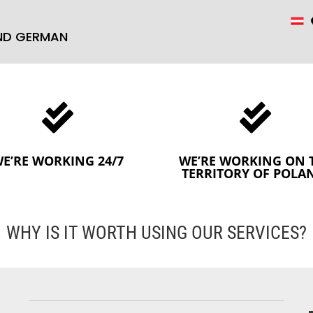
AND GERMAN


E’RE WORKING 24/7
WE’RE WORKING ON 
TERRITORY OF POLA
WHY IS IT WORTH USING OUR SERVICES?