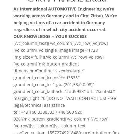
As International AUTOMOTIVE Engineering we’re
working across Germany and in City: Zittau. We’re
helping victims of a car accident in Germany
regardless of in which city accident occurred.
OUR KNOWLEDGE = YOUR SUCCESS
[/vc_column_text][/vc_column][/vc_row][vc_row]
[vc_column][vc_single_image image=“1728″
img_size=“full“][/vc_column][/vc_row][vc_row]
[vc_column][mk_button_gradient
dimension=“outline“ size=“xx-large“
grandient_color_from=“#dd3333″
grandient_color_to=“rgba(201,53,0,0.98)“
grandient_color_fallback=“#dd9933″ url=“/kontakt/“
margin_right=“0″]DO NOT WAIT! CONTACT US! Free
legal/technical assistance
tel: +49 160 3388333 / +48 600 920
920[/mk_button_gradient][/vc_column][/vc_row]
[vc_row][vc_column][vc_column_text
css=“.vc_custom_1557274921848{margin-bottom: 0px