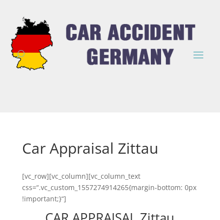
Car Appraisal Zittau
[vc_row][vc_column][vc_column_text
css=“.vc_custom_1557274914265{margin-bottom: 0px
!important;}“]
CAR APPRAISAL Zittau