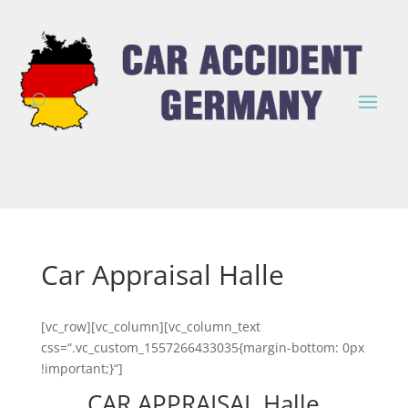
Car Appraisal Halle
[vc_row][vc_column][vc_column_text
css=“.vc_custom_1557266433035{margin-bottom: 0px
!important;}“]
CAR APPRAISAL Halle