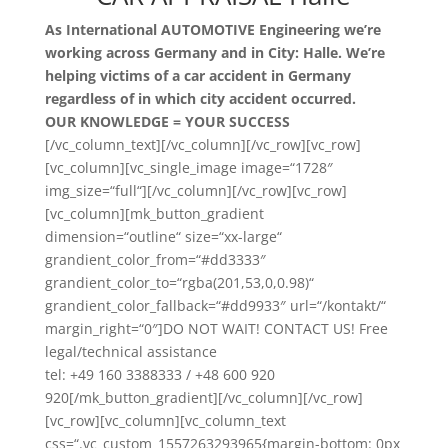
As International AUTOMOTIVE Engineering we’re
working across Germany and in City: Halle. We’re
helping victims of a car accident in Germany
regardless of in which city accident occurred.
OUR KNOWLEDGE = YOUR SUCCESS
[/vc_column_text][/vc_column][/vc_row][vc_row]
[vc_column][vc_single_image image=“1728″
img_size=“full“][/vc_column][/vc_row][vc_row]
[vc_column][mk_button_gradient
dimension=“outline“ size=“xx-large“
grandient_color_from=“#dd3333″
grandient_color_to=“rgba(201,53,0,0.98)“
grandient_color_fallback=“#dd9933″ url=“/kontakt/“
margin_right=“0″]DO NOT WAIT! CONTACT US! Free
legal/technical assistance
tel: +49 160 3388333 / +48 600 920
920[/mk_button_gradient][/vc_column][/vc_row]
[vc_row][vc_column][vc_column_text
css=“.vc_custom_1557263293965{margin-bottom: 0px