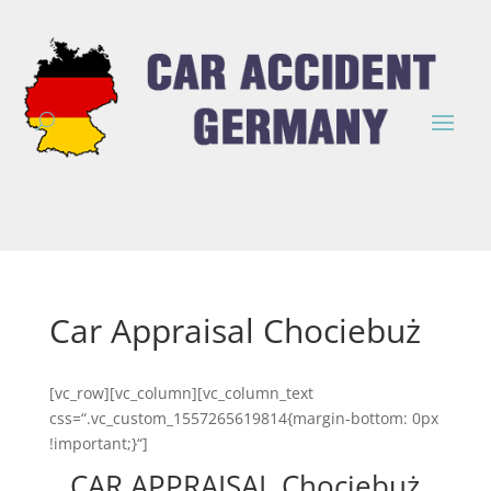
Car Appraisal Chociebuż
[vc_row][vc_column][vc_column_text
css=“.vc_custom_1557265619814{margin-bottom: 0px
!important;}“]
CAR APPRAISAL Chociebuż