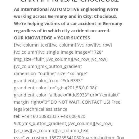
As International AUTOMOTIVE Engineering we’re
working across Germany and in City: Chociebuż.
We’re helping victims of a car accident in Germany
regardless of in which city accident occurred.
OUR KNOWLEDGE = YOUR SUCCESS
[/vc_column_text][/vc_column][/vc_row][vc_row]
[vc_column][vc_single_image image=“1728″
img_size=“full“][/vc_column][/vc_row][vc_row]
[vc_column][mk_button_gradient
dimension=“outline“ size=“xx-large“
grandient_color_from=“#dd3333″
grandient_color_to=“rgba(201,53,0,0.98)“
grandient_color_fallback=“#dd9933″ url=“/kontakt/“
margin_right=“0″]DO NOT WAIT! CONTACT US! Free
legal/technical assistance
tel: +49 160 3388333 / +48 600 920
920[/mk_button_gradient][/vc_column][/vc_row]
[vc_row][vc_column][vc_column_text
css=“.vc_custom_1557265541080{margin-bottom: 0px