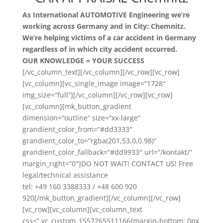
As International AUTOMOTIVE Engineering we’re
working across Germany and in City: Chemnitz.
We’re helping victims of a car accident in Germany
regardless of in which city accident occurred.
OUR KNOWLEDGE = YOUR SUCCESS
[/vc_column_text][/vc_column][/vc_row][vc_row]
[vc_column][vc_single_image image=“1728″
img_size=“full“][/vc_column][/vc_row][vc_row]
[vc_column][mk_button_gradient
dimension=“outline“ size=“xx-large“
grandient_color_from=“#dd3333″
grandient_color_to=“rgba(201,53,0,0.98)“
grandient_color_fallback=“#dd9933″ url=“/kontakt/“
margin_right=“0″]DO NOT WAIT! CONTACT US! Free
legal/technical assistance
tel: +49 160 3388333 / +48 600 920
920[/mk_button_gradient][/vc_column][/vc_row]
[vc_row][vc_column][vc_column_text
css=“.vc_custom_1557265511166{margin-bottom: 0px