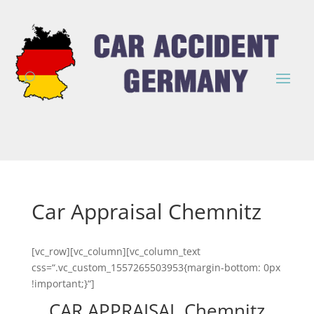
Car Appraisal Chemnitz
[vc_row][vc_column][vc_column_text
css=“.vc_custom_1557265503953{margin-bottom: 0px
!important;}“]
CAR APPRAISAL Chemnitz